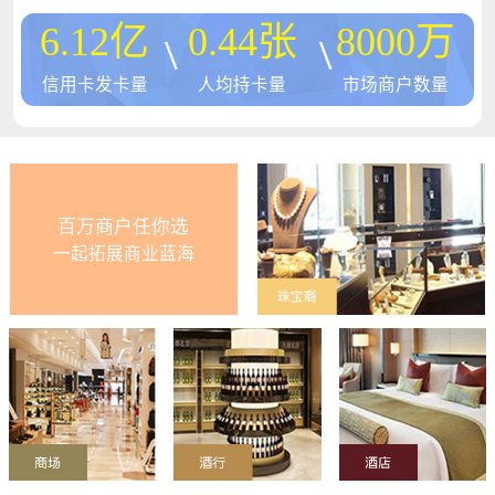
6.12
亿
0.44
张
8000
万
信用卡发卡量
人均持卡量
市场商户数量
百万商户任你选
一起拓展商业蓝海