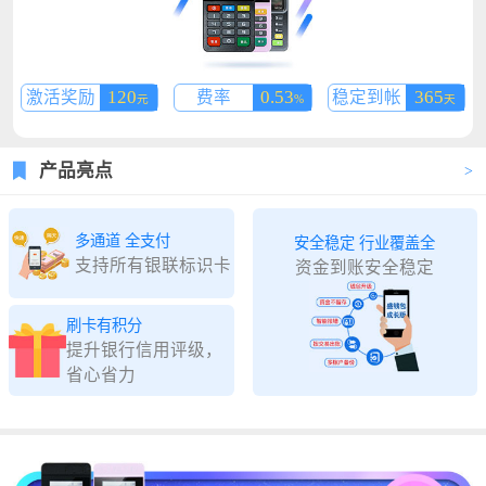
120
0.53
365
激活奖励
费率
稳定到帐
元
%
天
产品亮点
多通道 全支付
安全稳定 行业覆盖全
支持所有银联标识卡
资金到账安全稳定
刷卡有积分
提升银行信用评级，
省心省力